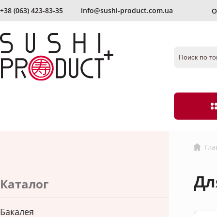
+38 (063) 423-83-35
info@sushi-product.com.ua
О
отправить еще раз
Запомнить меня
Забыли парол
Гла
Бакалея
Мука и панир
Дл
Имбирь
Уксус
Каталог
согласен с условиями
соглашения и правилами обработки
Икра
Лапша
Бакалея
рсональных данных