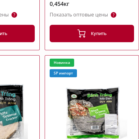
0,454кг
цены
Показать оптовые цены
?
?
ить
Купить
Новинка
SP импорт