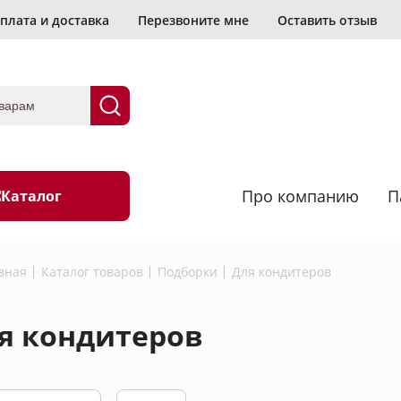
плата и доставка
Перезвоните мне
Оставить отзыв
Про компанию
П
Каталог
ь?
вная
Каталог товаров
Подборки
Для кондитеров
овка
Васаби
я кондитеров
Водоросли и грибы
Морепродукты