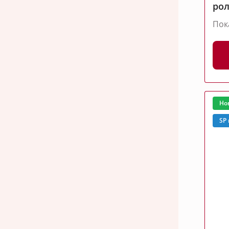
рол
Пок
Но
SP