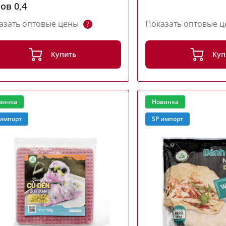
ов 0,4
азать оптовые цены
Показать оптовые 
?
Купить
Куп
винка
Новинка
 импорт
SP импорт