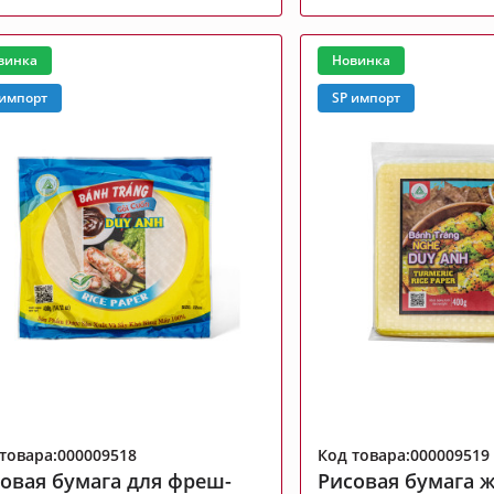
винка
Новинка
 импорт
SP импорт
товара:000009518
Код товара:000009519
овая бумага для фреш-
Рисовая бумага ж