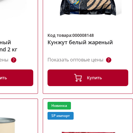
Код товара:000008148
чный
Кунжут белый жареный
nd 2 кг
цены
Показать оптовые цены
?
?
ить
Купить
Новинка
SP импорт