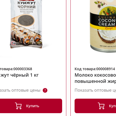
товара:000003368
Код товара:000008914
жут чёрный 1 кг
Молоко кокосово
повышенной жир
Thai Coco 400 мл
азать оптовые цены
Показать оптовые 
?
Купить
Куп