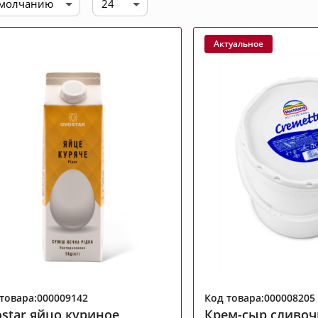
умолчанию
24
Сопутствующие товары
Актуальное
, молоко
Порционная продукция
товара:000009142
Код товара:000008205
star яйцо куриное
Крем-сыр сливо