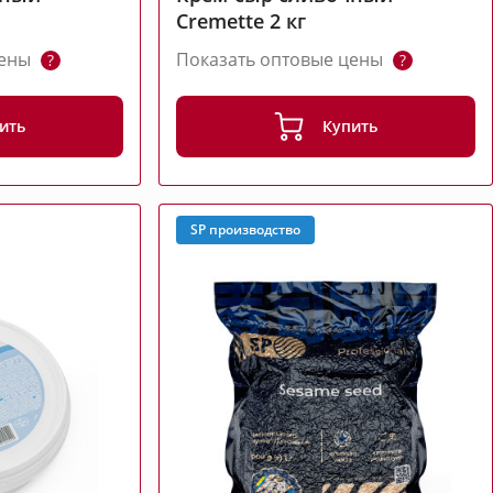
Cremette 2 кг
цены
Показать оптовые цены
?
?
ить
Купить
SP производство