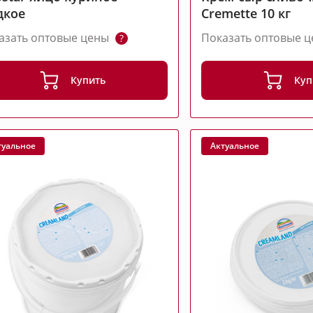
дкое
Cremette 10 кг
азать оптовые цены
Показать оптовые 
?
Купить
Куп
туальное
Актуальное