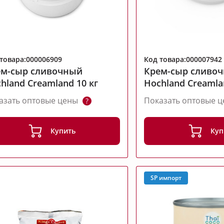
товара:000006909
Код товара:000007942
ем-сыр сливочный
Крем-сыр сливо
hland Creamland 10 кг
Hochland Creamla
азать оптовые цены
Показать оптовые 
?
Купить
Куп
SP импорт