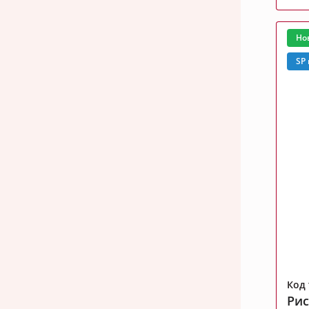
Но
SP
Код 
Рис