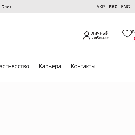
УКР
РУС
ENG
Блог
В
Личный
кабинет
артнерство
Карьера
Контакты
Новинка
Собственное производство
Подборки