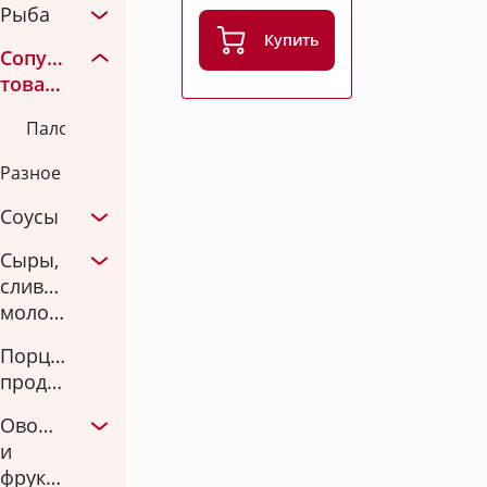
Рыба
Купить
Сопутствующие
товары
Палочки
Разное
Соусы
Сыры,
сливки,
молоко
Порционная
продукция
Овощи
и
фрукты