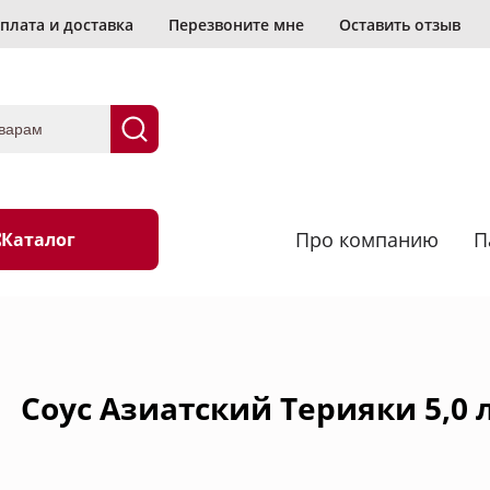
плата и доставка
Перезвоните мне
Оставить отзыв
Про компанию
П
Каталог
ь?
овка
Васаби
Соус Азиатский Терияки 5,0 
Водоросли и грибы
Морепродукты