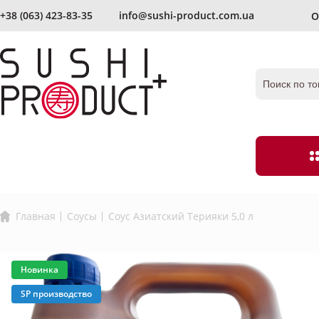
+38 (063) 423-83-35
info@sushi-product.com.ua
О
отправить еще раз
Запомнить меня
Забыли парол
Главная
Соусы
Соус Азиатский Терияки 5,0 л
Бакалея
Мука и панир
Имбирь
Уксус
Новинка
SP производство
согласен с условиями
соглашения и правилами обработки
Икра
Лапша
рсональных данных