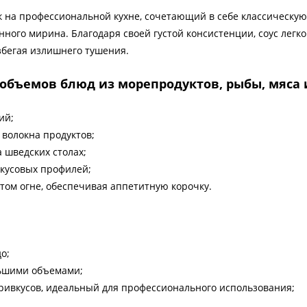
к на профессиональной кухне, сочетающий в себе классическую
ного мирина. Благодаря своей густой консистенции, соус легк
збегая излишнего тушения.
объемов блюд из морепродуктов, рыбы, мяса 
ий;
 волокна продуктов;
а шведских столах;
вкусовых профилей;
ытом огне, обеспечивая аппетитную корочку.
о;
ольшими объемами;
ривкусов, идеальный для профессионального использования;