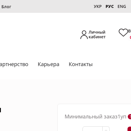
УКР
РУС
ENG
Блог
В
Личный
кабинет
артнерство
Карьера
Контакты
Новинка
л
Собственное производство
Минимальный заказ1уп
Подборки