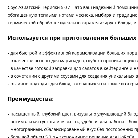
Соус Азиатский Терияки 5,0 л – это ваш надежный помощни
обогащенную теплыми нотами чеснока, имбиря и традицион
термической обработке идеально карамелизирует блюда, и
Используется при приготовлении больших 
- для быстрой и эффективной карамелизации больших порц
- в качестве основы для маринадов, глубоко проникающих в
- в качестве готовой заправки для салатов в кейтеринге и н
- в сочетании с другими соусами для создания уникальных 
- отлично подходит для блюд, готовящихся на гриле и откр
Преимущества:
- насыщенный, глубокий цвет, визуально улучшающий блюд
- оптимальная густота и вязкость, удобная для работы с б
- многогранный, сбалансированный вкус без посторонних п
- большой объем 5,0 л – экономичное решение для HoReCa.