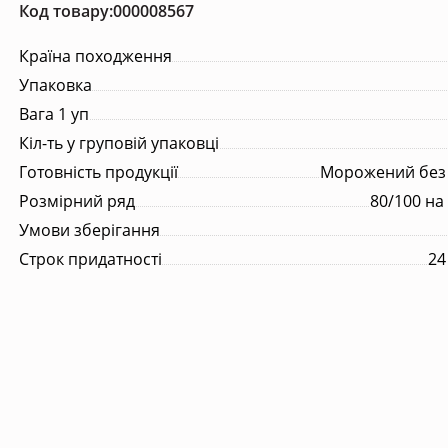
Код товару:000008567
Супутні товари
Країна походження
, молоко
Порційна продукція
Упаковка
Вага 1 уп
их
Кіл-ть у груповій упаковці
Готовність продукції
Морожений без
их
Розмірний ряд
80/100 на
их
Умови зберігання
их
Строк придатності
24
их
их