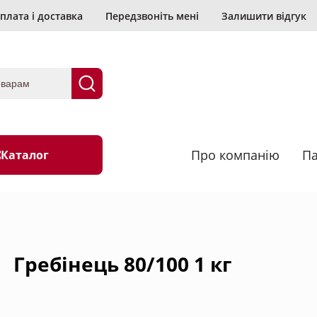
плата і доставка
Передзвоніть мені
Залишити відгук
Про компанію
Па
Каталог
анірування
Васабі
Гребінець 80/100 1 кг
Водорості та гриби
их
Морепродукти