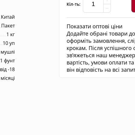
Кiл-ть:
Китай
Пакет
Показати оптові ціни
Додайте обрані товари д
1 кг
оформіть замовлення, сл
10 уп
крокам. Після успішного
 мушлі
зв’яжеться наш менеджер
 1 фунт
вартість, умови оплати та
від -18
він відповість на всі запи
 місяці