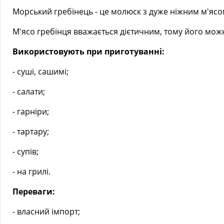
Морський гребінець - це молюск з дуже ніжним м'ясо
М'ясо гребінця вважається дієтичним, тому його мож
Використовують при приготуванні:
- суші, сашимі;
- салати;
- гарніри;
- тартару;
- супів;
- на грилі.
Переваги:
- власний імпорт;