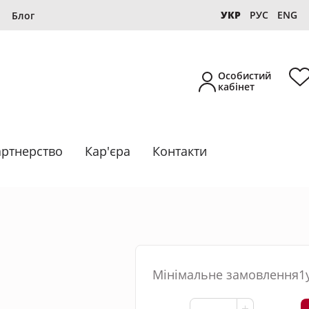
УКР
РУС
ENG
Блог
Особистий
кабінет
ртнерство
Кар'єра
Контакти
Новинка
Власне виробництво
Мінімальне замовлення1
Підбірки