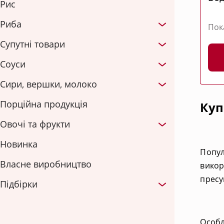
Рис
Риба
Пок
Супутні товари
Соуси
Сири, вершки, молоко
Порційна продукція
Куп
Овочі та фрукти
Новинка
Попул
Власне виробництво
викор
пресу
Підбірки
Особл