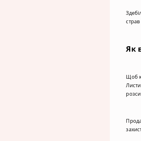
Здебі
страв
Як 
Щоб к
Листи
розси
Прода
захис