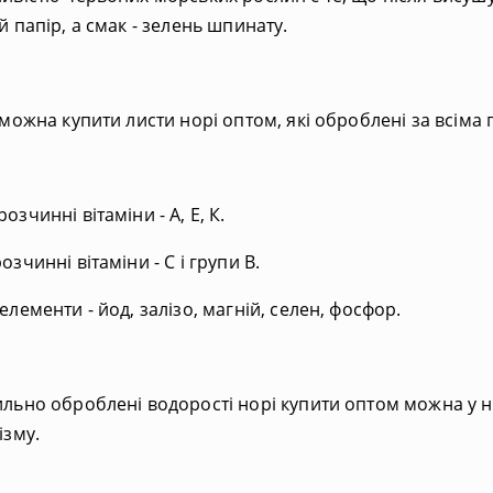
й папір, а смак - зелень шпинату.
 можна купити листи норі оптом, які оброблені за всіма 
зчинні вітаміни - А, Е, К.
зчинні вітаміни - С і групи В.
елементи - йод, залізо, магній, селен, фосфор.
льно оброблені водорості норі купити оптом можна у на
ізму.