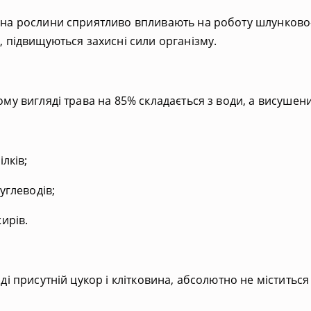
на рослини сприятливо впливають на роботу шлунково-к
, підвищуються захисні сили організму.
ому вигляді трава на 85% складається з води, а висушени
ілків;
вуглеводів;
жирів.
аді присутній цукор і клітковина, абсолютно не міститься