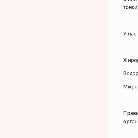
тонки
У нас
Жироро
Водоро
Мікро
Прави
орган