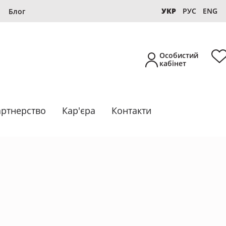
УКР
РУС
ENG
Блог
Особистий
кабінет
ртнерство
Кар'єра
Контакти
Новинка
Власне виробництво
Підбірки