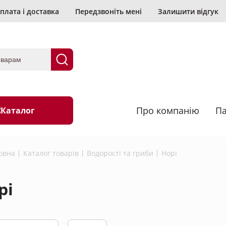
плата і доставка
Передзвоніть мені
Залишити відгук
Про компанію
Па
Каталог
овна
Каталог товарiв
Водорості та гриби
Норi
анірування
Васабі
рі
Водорості та гриби
их
Морепродукти