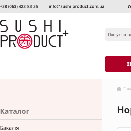
+38 (063) 423-83-35
info@sushi-product.com.ua
О
вiдправити ще раз
Запам`ятати мене
Забули пароль?
Гол
Бакалія
Борошно та п
Но
Імбир
Оцет
Каталог
згоден з умовами
угоди і правилами обробки персональних дан
Ікра
Локшина
Бакалія