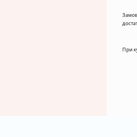
Замов
доста
При к