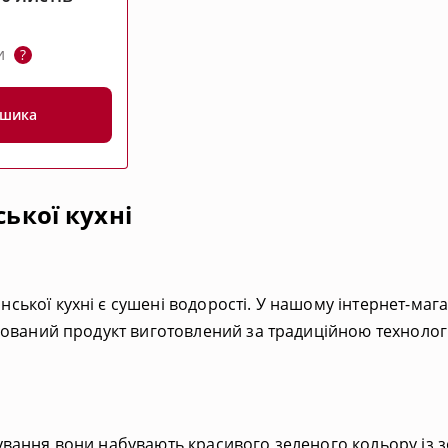
ни
?
ошика
ької кухні
ької кухні є сушені водорості. У нашому інтернет-маг
онований продукт виготовлений за традиційною техноло
вання вони набувають красивого зеленого кольору із зо