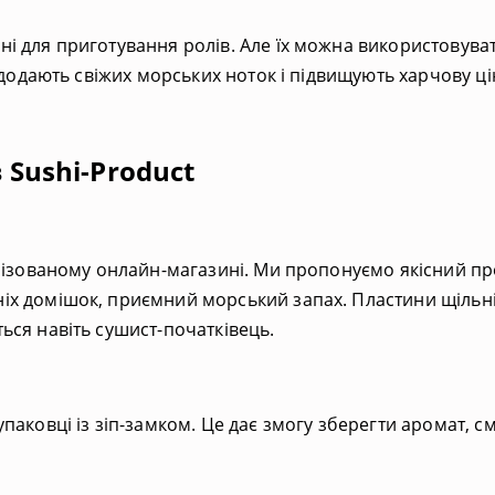
 для приготування ролів. Але їх можна використовувати
 додають свіжих морських ноток і підвищують харчову цін
 Sushi-Product
алізованому онлайн-магазині. Ми пропонуємо якісний пр
х домішок, приємний морський запах. Пластини щільні, 
ься навіть сушист-початківець.
аковці із зіп-замком. Це дає змогу зберегти аромат, см