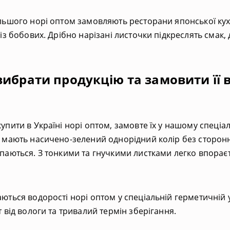
льшого норі оптом замовляють ресторани японської кухні
 із бобових. Дрібно нарізані листочки підкреслять смак,
вибрати продукцію та замовити її в
упити в Україні норі оптом, замовте їх у нашому спеці
 мають насичено-зелений однорідний колір без сторонні
паються. З тонкими та гнучкими листками легко впораєт
ються водорості норі оптом у спеціальній герметичній уп
т від вологи та тривалий термін зберігання.