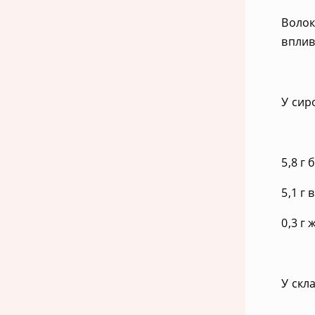
Волок
вплив
У сир
5,8 г б
5,1 г 
0,3 г 
У скл