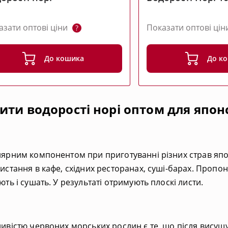
азати оптові ціни
Показати оптові ці
?
До кошика
До к
ити водорості норі оптом для японс
ярним компонентом при приготуванні різних страв японс
истання в кафе, східних ресторанах, суші-барах. Проп
ють і сушать. У результаті отримують плоскі листи.
ивістю червоних морських рослин є те, що після висушу