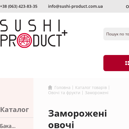
+38 (063) 423-83-35
info@sushi-product.com.ua
О
вiдправити ще раз
Запам`ятати мене
Забули пароль?
Головна
Каталог товарiв
Овочі та фрукти
Заморожені
Бакалія
Борошно та п
Імбир
Оцет
Каталог
Заморожені
згоден з умовами
угоди і правилами обробки персональних дан
Ікра
Локшина
овочі
Бакалія