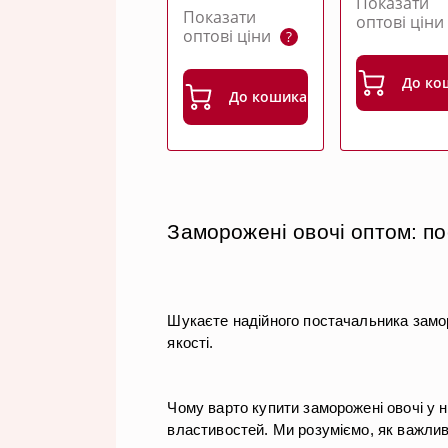
Показати
POZNAN
Показати
оптові цін
ONION 0,5
оптові ціни
?
До ко
До кошика
Заморожені овочі оптом: по
Шукаєте надійного постачальника замо
якості.
Чому варто купити заморожені овочі у н
властивостей. Ми розуміємо, як важлив