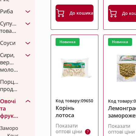
г
Риба
До кошика
До ко
Супутні
товари
Новинка
Новинка
Соуси
Сири,
вершки,
молоко
Порційна
продукція
Овочі
Код товару:09650
Код товару:
Корінь
Лемонгра
та
лотоса
заморож
фрукти
слайси
різаний 2
Показати
Показати
Заморожені
оптові ціни
оптові цін
?
Консервовані