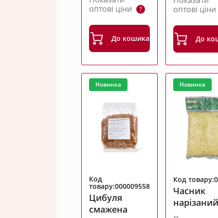
оптові ціни
оптові цін
?
До кошика
До ко
Новинка
Новинка
Код
Код товару:
товару:000009558
Часник
Цибуля
нарізани
смажена