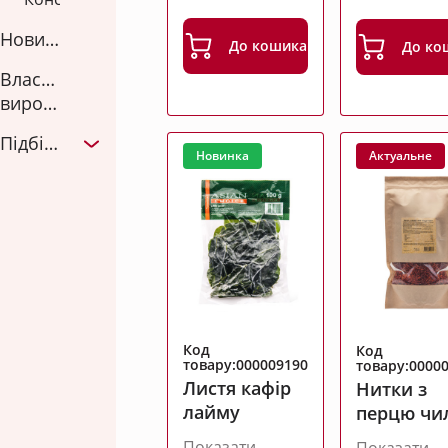
Новинка
До кошика
До ко
Власне
виробництво
Підбірки
Новинка
Актуальне
Код
Код
товару:000009190
товару:0000
Листя кафір
Нитки з
лайму
перцю чи
Показати
Показати