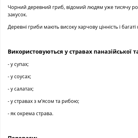
Чорний деревний гриб, відомий людям уже тисячу рокі
закусок.
Деревні гриби мають високу харчову цінність і багаті
Використовуються у стравах паназійської т
- у супах;
- у соусах;
- у салатах;
- у стравах з мʼясом та рибою;
- як окрема страва.