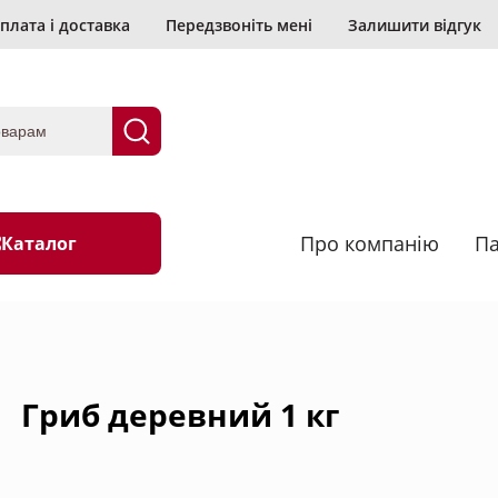
плата і доставка
Передзвоніть мені
Залишити відгук
Про компанію
Па
Каталог
анірування
Васабі
Гриб деревний 1 кг
Водорості та гриби
их
Морепродукти