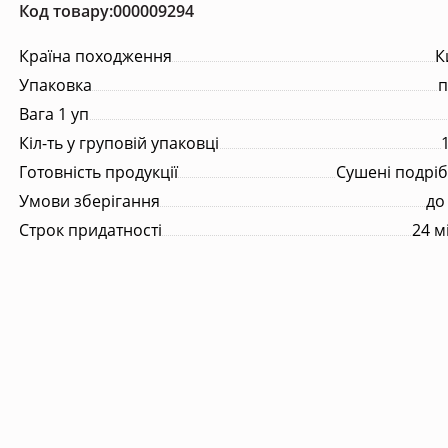
Код товару:000009294
Супутні товари
Країна походження
К
, молоко
Порційна продукція
Упаковка
п
Вага 1 уп
их
Кіл-ть у груповій упаковці
Готовність продукції
Сушені подріб
их
Умови зберігання
до
их
Строк придатності
24 м
их
их
их