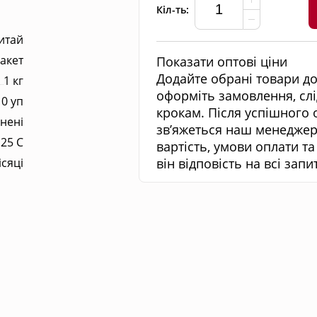
Кiл-ть:
итай
акет
Показати оптові ціни
Додайте обрані товари д
1 кг
оформіть замовлення, сл
10 уп
крокам. Після успішного
нені
зв’яжеться наш менеджер
 25 С
вартість, умови оплати та
ісяці
він відповість на всі запи