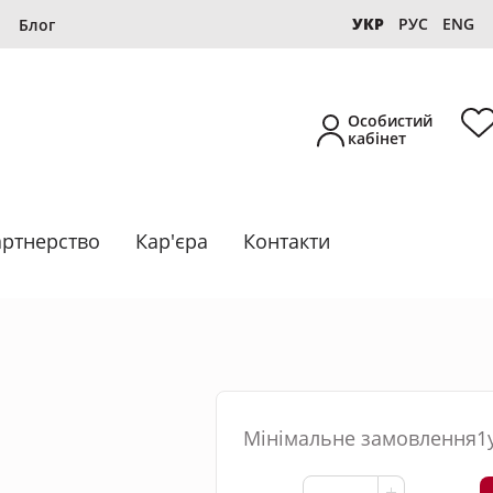
УКР
РУС
ENG
Блог
Особистий
кабінет
ртнерство
Кар'єра
Контакти
Новинка
Власне виробництво
Мінімальне замовлення1
Підбірки