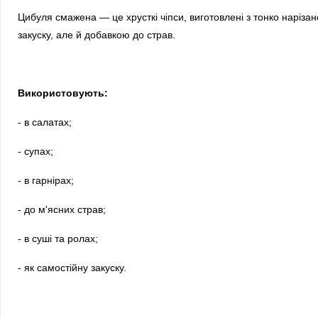
Цибуля смажена — це хрусткі чіпси, виготовлені з тонко наріза
закуску, але й добавкою до страв.
Використовують:
- в салатах;
- супах;
- в гарнірах;
- до м'ясних страв;
- в суші та ролах;
- як самостійну закуску.