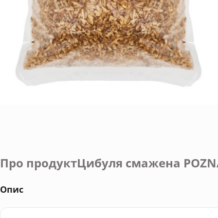
Про продуктЦибуля смажена POZN
Опис